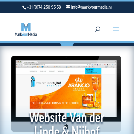
+31 (0)74 250 95 58
info@markyourmedia.nl
Website Van der
Linde & Nijhof