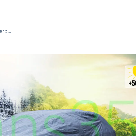
rd...