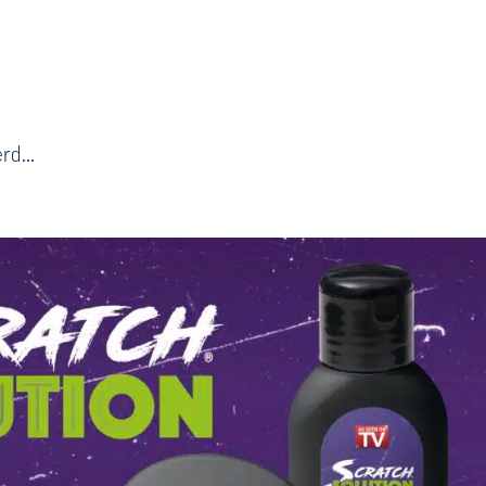
rd...