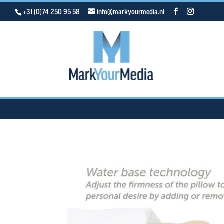
+31 (0)74 250 95 58
info@markyourmedia.nl