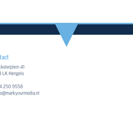
tact
kelerplein 41
 LK Hengelo
4 250 9558
fo@markyourmedia.nl