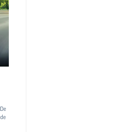
 De
nde