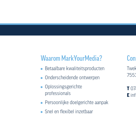
Waarom MarkYourMedia?
Con
Betaalbare kwaliteitsproducten
Twek
7553
Onderscheidende ontwerpen
Oplossingsgerichte
T
07
professionals
E
in
Persoonlijke doelgerichte aanpak
Snel en flexibel inzetbaar