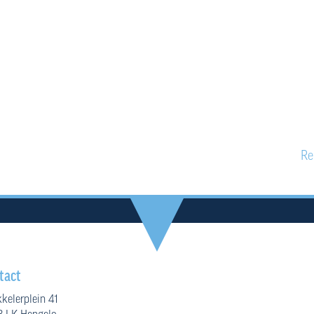
Link naar de 
https://ww
Re
tact
kelerplein 41