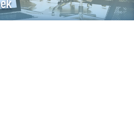
eek
e van Dienstapotheek hebben we
d met een responsive WordPress-website.
e
|
Webdesign
|
Wordpress
in