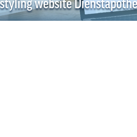
styling website Dienstapoth
De websit
gerestyle
Vaardigheden
Responsiv
Gepubliceerd 
juni 2019