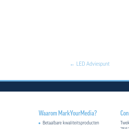
←
LED Adviespunt
Waarom MarkYourMedia?
Con
Betaalbare kwaliteitsproducten
Twek