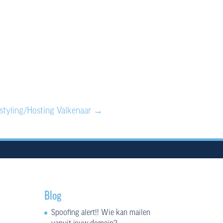
website
w.dienst-apotheek.nl/
styling/Hosting Valkenaar
→
Blog
Spoofing alert!! Wie kan mailen