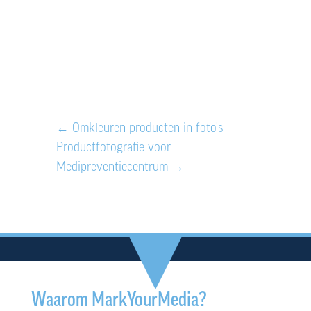
←
Omkleuren producten in foto's
Productfotografie voor
Medipreventiecentrum
→
Waarom MarkYourMedia?