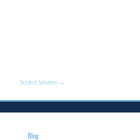
website
w.kinesiovon.nl/
Scratch Solution
→
Blog