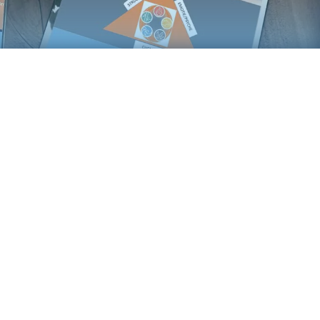
siovon hebben wij een compleet
ebsite
opgezet, voorzien van
ern
#
responsive
#
design
.
e
|
Webdesign
|
Wordpress
in
 2019