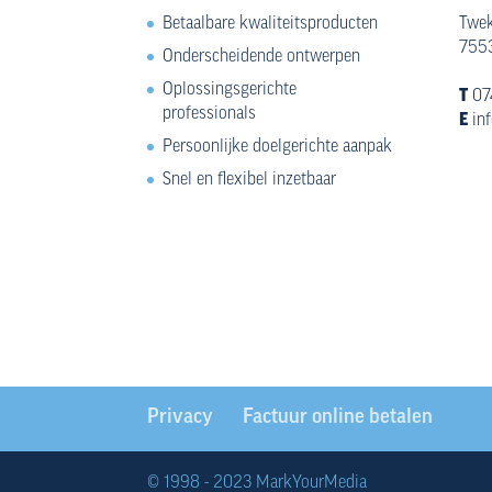
Betaalbare kwaliteitsproducten
Twek
7553
Onderscheidende ontwerpen
Oplossingsgerichte
T
07
professionals
E
in
Persoonlijke doelgerichte aanpak
Snel en flexibel inzetbaar
Privacy
Factuur online betalen
© 1998 - 2023 MarkYourMedia