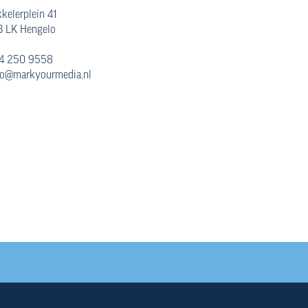
kelerplein 41
 LK Hengelo
4 250 9558
fo@markyourmedia.nl