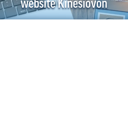
website Kinesiovon
Voor Kine
nieuwe
#
w
een
#
mod
Vaardigheden
Responsiv
Gepubliceerd 
november