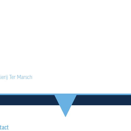
Link naar de 
https://ww
erij Ter Marsch
tact