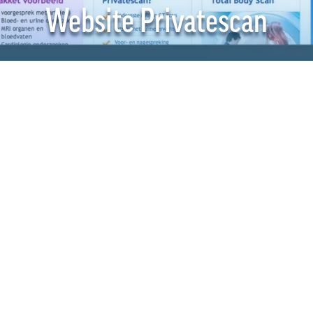
Website Privatescan
Privatesca
gezondhei
Bodyscan
vroegtijdi
beginnen 
Voor Priv
een nieuwe
volledige 