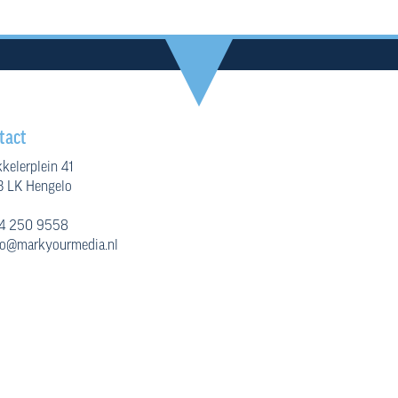
tact
kelerplein 41
 LK Hengelo
4 250 9558
fo@markyourmedia.nl