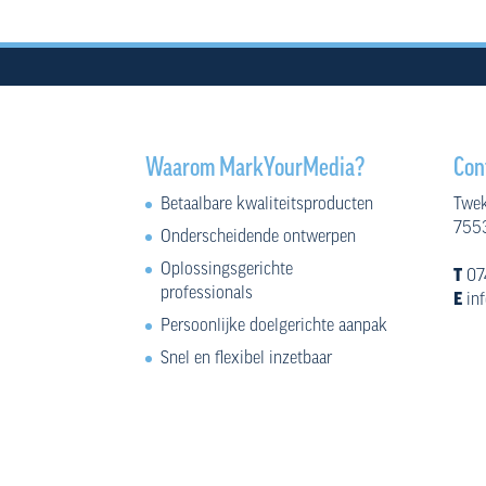
Waarom MarkYourMedia?
Con
Betaalbare kwaliteitsproducten
Twek
7553
Onderscheidende ontwerpen
Oplossingsgerichte
T
07
professionals
E
in
Persoonlijke doelgerichte aanpak
Snel en flexibel inzetbaar