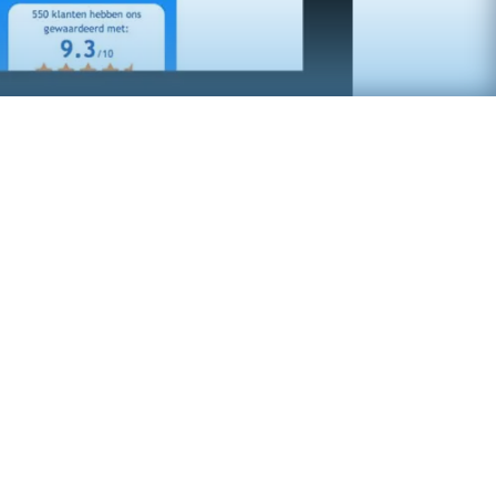
n geeft uitsluitsel over uw
dstoestand met behulp van de
Total
, waarmee het mogelijk is om ziektes
g te herkennen en indien nodig tijdig te
met een behandeling.
atescan hebben we de corporate website
 look gegeven en daarbij ook de
technische ontwikkeling uitgevoerd.