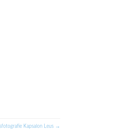
ebdesign
|
Webdevelopment
in
website
w.privatescan.nl
fsfotografie Kapsalon Leus
→