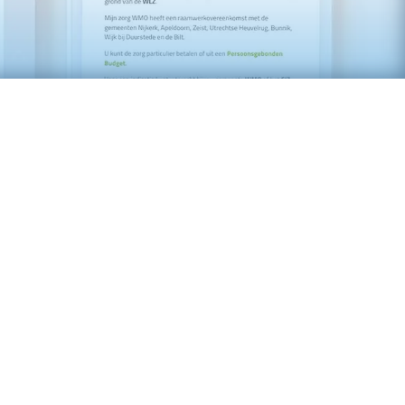
 zorg WMO hebben we een nieuwe
ebouwd en voorzien van een
rtaal en natuurlijk de nodig
smaatregelen om te voldoen aan de
R richtlijnen. In het clientenportaal is
elijkheid om documenten te delen met
ersoneel en natuurlijk de individuele