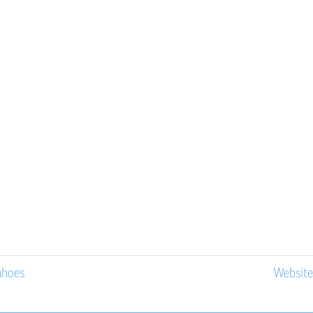
Vaardigheden
Responsiv
Wordpres
Gepubliceerd 
april 2018
Link naar de 
https://mi
mhoes
Website