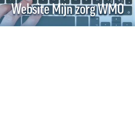
Website Mijn zorg WMO
Voor Mijn
website g
cliëntenpo
veiligheid
nieuwe GDP
er de mog
directe, p
cliënten.