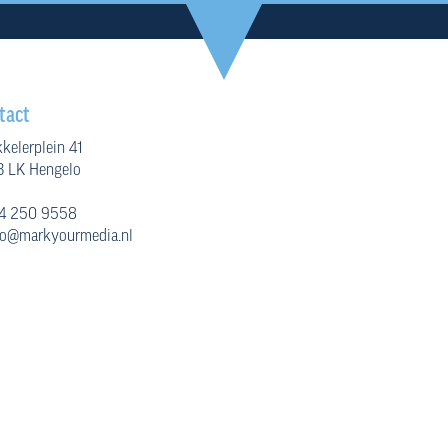
tact
kelerplein 41
 LK Hengelo
4 250 9558
fo@markyourmedia.nl