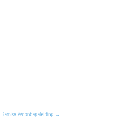
e
|
Webdesign
|
Webdevelopment
|
s
in
website
jnzorgwmo.nl/
 Remise Woonbegeleiding
→