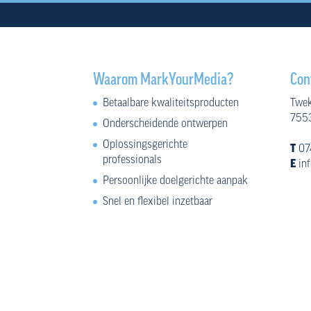
Waarom MarkYourMedia?
Con
Betaalbare kwaliteitsproducten
Twek
7553
Onderscheidende ontwerpen
Oplossingsgerichte
T
07
professionals
E
in
Persoonlijke doelgerichte aanpak
Snel en flexibel inzetbaar