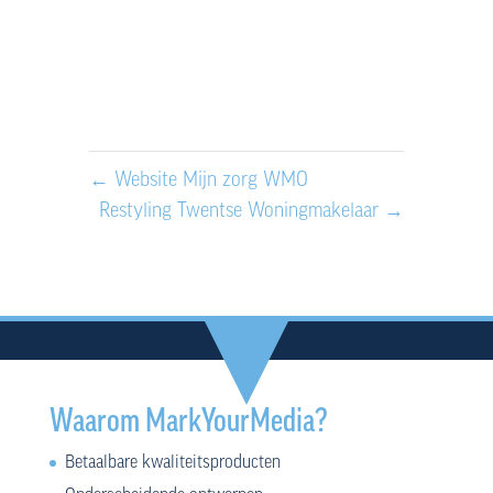
←
Website Mijn zorg WMO
Restyling Twentse Woningmakelaar
→
Waarom MarkYourMedia?
Betaalbare kwaliteitsproducten