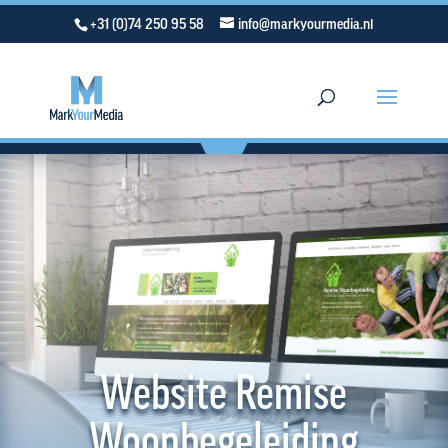
+31 (0)74 250 95 58
info@markyourmedia.nl
Website Remise
Woonbegeleiding