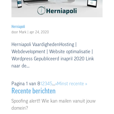
Herniapoli
door
Mark
|
apr 24, 2020
Herniapoli VaardighedenHosting |
Webdevelopment | Website optimalisatie |
Wordpress Gepubliceerd inapril 2020 Link
naar de...
Pagina 1 van 8
1
2
3
4
5
...
»
Minst recente »
Recente berichten
Spoofing alert!! Wie kan mailen vanuit jouw
domein?