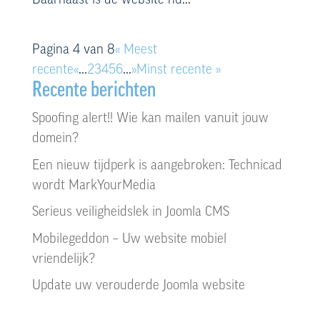
Daarnaast is de website nu...
Pagina 4 van 8
« Meest
recente
«
...
2
3
4
5
6
...
»
Minst recente »
Recente berichten
Spoofing alert!! Wie kan mailen vanuit jouw
domein?
Een nieuw tijdperk is aangebroken: Technicad
wordt MarkYourMedia
Serieus veiligheidslek in Joomla CMS
Mobilegeddon – Uw website mobiel
vriendelijk?
Update uw verouderde Joomla website