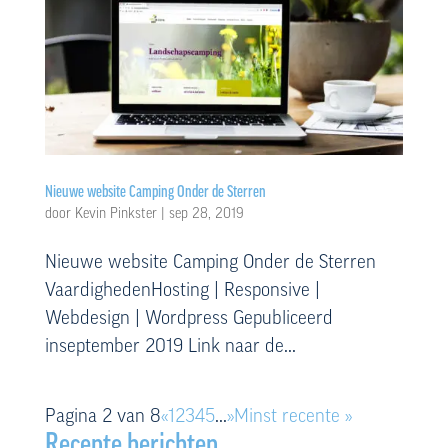
Nieuwe website Camping Onder de Sterren
door
Kevin Pinkster
|
sep 28, 2019
Nieuwe website Camping Onder de Sterren
VaardighedenHosting | Responsive |
Webdesign | Wordpress Gepubliceerd
inseptember 2019 Link naar de...
Pagina 2 van 8
«
1
2
3
4
5
...
»
Minst recente »
Recente berichten